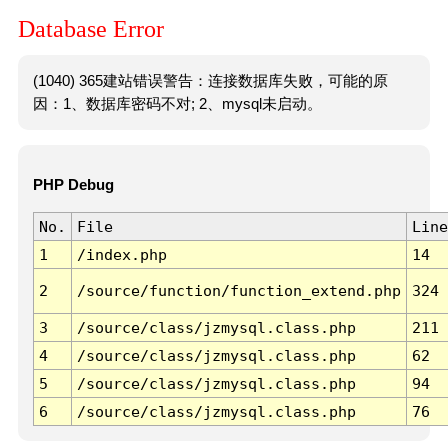
Database Error
(1040) 365建站错误警告：连接数据库失败，可能的原
因：1、数据库密码不对; 2、mysql未启动。
PHP Debug
No.
File
Line
1
/index.php
14
2
/source/function/function_extend.php
324
3
/source/class/jzmysql.class.php
211
4
/source/class/jzmysql.class.php
62
5
/source/class/jzmysql.class.php
94
6
/source/class/jzmysql.class.php
76