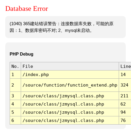
Database Error
(1040) 365建站错误警告：连接数据库失败，可能的原
因：1、数据库密码不对; 2、mysql未启动。
PHP Debug
No.
File
Line
1
/index.php
14
2
/source/function/function_extend.php
324
3
/source/class/jzmysql.class.php
211
4
/source/class/jzmysql.class.php
62
5
/source/class/jzmysql.class.php
94
6
/source/class/jzmysql.class.php
76